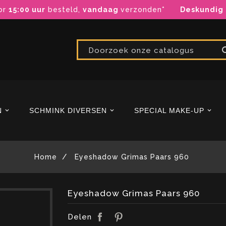
or
15:00 uur
besteld,
vandaag
verzonden*
Deskundig
N
SCHMINK DIVERSEN
SPECIAL MAKE-UP
Home
Eyeshadow Grimas Paars 960
Eyeshadow Grimas Paars 960
Delen
Pinterest
Delen