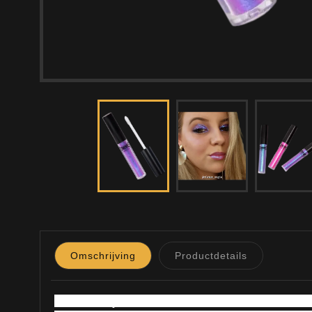
Omschrijving
Productdetails
Grimas Eyeshadow Chameleon is een inte