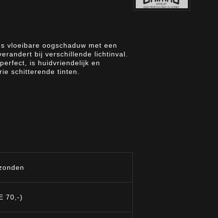
s vloeibare oogschaduw met een
randert bij verschillende lichtinval.
erfect, is huidvriendelijk en
ie schitterende tinten.
rzonden
E 70,-)