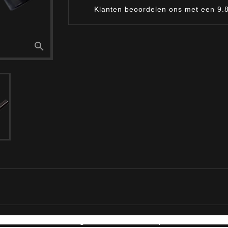
Klanten beoordelen ons met een 9.

nse vloeibare oogschaduw ontworpen om een holog