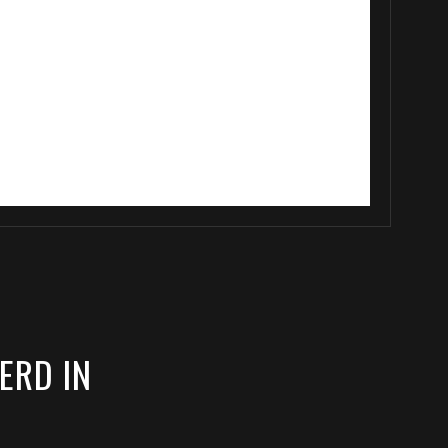
n tint veranderen afhankelijk van de
ERD IN