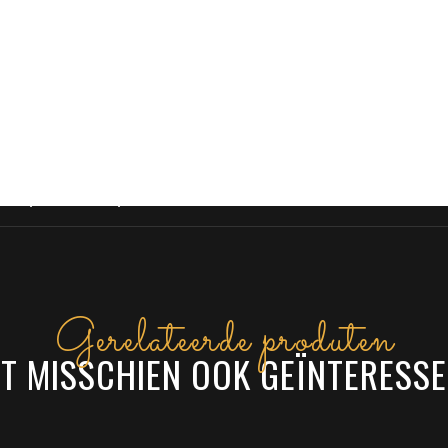
eke kameleon-effect, waarbij de kleurintensiteit e
mentaire tinten.
 zeep of shampoo
Gerelateerde produten
NT MISSCHIEN OOK GEÏNTERESSE