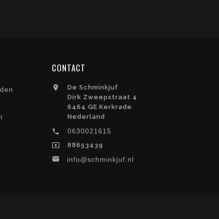
CONTACT
De Schminkjuf

rden
Dirk Zweepstraat 4
6464 GE Kerkrade
n
Nederland
0630021615

88653439


info@schminkjuf.nl