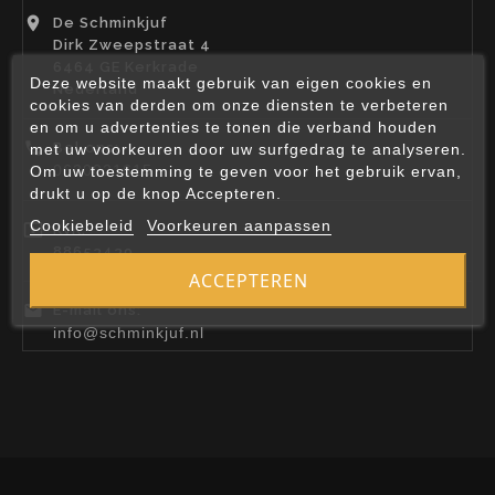

De Schminkjuf
Dirk Zweepstraat 4
6464 GE Kerkrade
Deze website maakt gebruik van eigen cookies en
Nederland
cookies van derden om onze diensten te verbeteren
en om u advertenties te tonen die verband houden

Bel ons:
met uw voorkeuren door uw surfgedrag te analyseren.
0630021615
Om uw toestemming te geven voor het gebruik ervan,
drukt u op de knop Accepteren.
Cookiebeleid
Voorkeuren aanpassen

KvK:
88653439
ACCEPTEREN

E-mail ons:
info@schminkjuf.nl