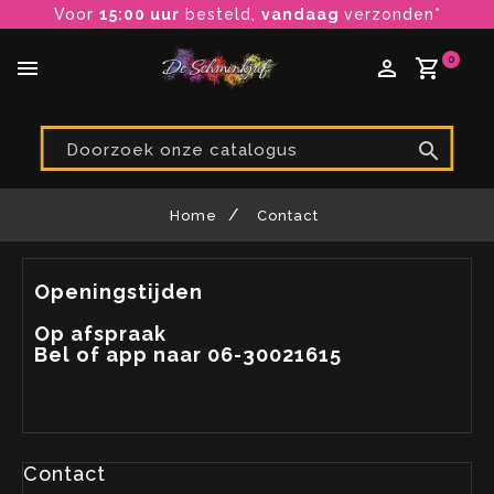
Voor
15:00 uur
besteld,
vandaag
verzonden*
0
menu
perm_identity
shopping_cart

Home
Contact
Openingstijden
Op afspraak
Bel of app naar 06-30021615
Contact