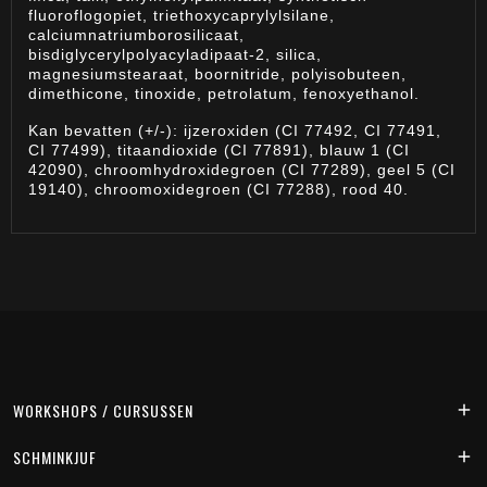
fluoroflogopiet, triethoxycaprylylsilane,
calciumnatriumborosilicaat,
bisdiglycerylpolyacyladipaat-2, silica,
magnesiumstearaat, boornitride, polyisobuteen,
dimethicone, tinoxide, petrolatum, fenoxyethanol.
Kan bevatten (+/-): ijzeroxiden (CI 77492, CI 77491,
CI 77499), titaandioxide (CI 77891), blauw 1 (CI
42090), chroomhydroxidegroen (CI 77289), geel 5 (CI
19140), chroomoxidegroen (CI 77288), rood 40.
WORKSHOPS / CURSUSSEN

SCHMINKJUF
