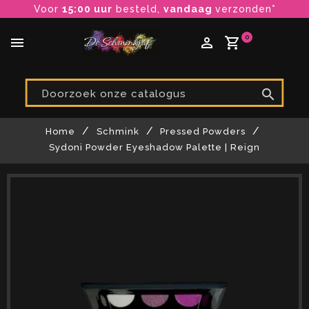
Voor
15:00 uur
besteld,
vandaag
verzonden*
0
menu
perm_identity
shopping_cart

Home
Schmink
Pressed Powders
Sydoni Powder Eyeshadow Palette | Reign