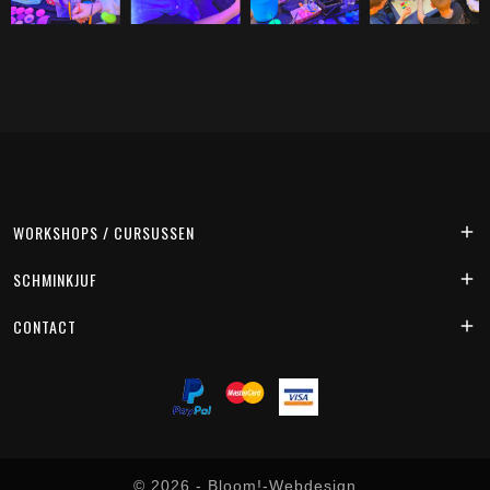
WORKSHOPS / CURSUSSEN

SCHMINKJUF

CONTACT

© 2026 -
Bloom!-Webdesign